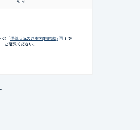
期間
トの「
運航状況のご案内(国際線)
」を
ご確認ください。
い。