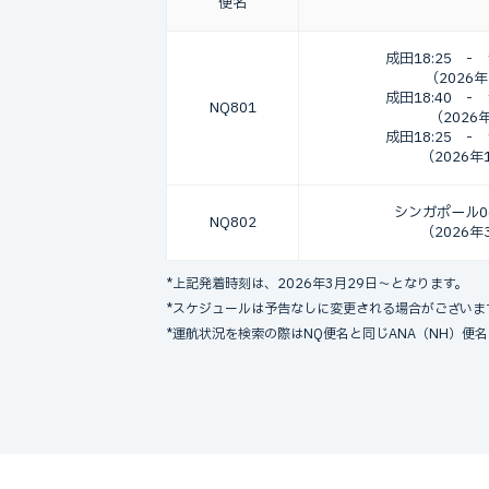
便名
成田18:25
-
（2026
成田18:40
-
NQ801
（2026
成田18:25
-
（2026年
シンガポール06
NQ802
（2026年
*上記発着時刻は、2026年3月29日～となります。
*スケジュールは予告なしに変更される場合がございま
*運航状況を検索の際はNQ便名と同じANA（NH）便