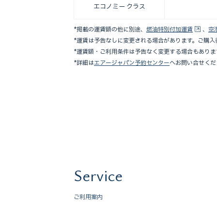
エコノミー
クラス
*掲載の運賃額の他に別途、
燃油特別付加運賃
、
空
*運賃は予告なしに変更される場合があります。ご購
*運賃額・ご利用条件は予告なく変更する場合もありま
*詳細は
エアージャパン予約センター
へお問い合せくだ
Service
ご利用案内