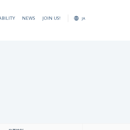
ージャパン）便につ
ABILITY
NEWS
JOIN US!
JA
Japanese
English