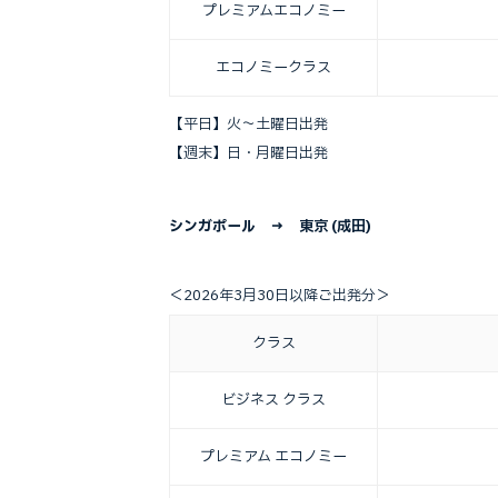
プレミアム
エコノミー
エコノミー
クラス
【平日】火～土曜日出発
【週末】日・月曜日出発
シンガポール → 東京 (成田)
＜2026年3月30日以降ご出発分＞
クラス
ビジネス
クラス
プレミアム
エコノミー